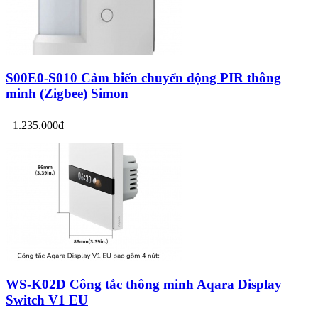
S00E0-S010 Cảm biến chuyển động PIR thông
minh (Zigbee) Simon
1.235.000đ
WS-K02D Công tắc thông minh Aqara Display
Switch V1 EU