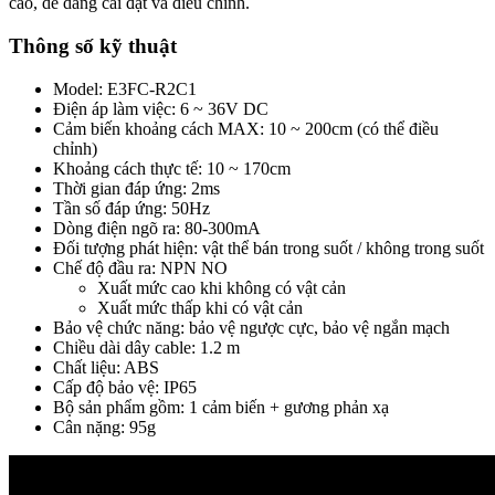
cao, dễ dàng cài đặt và điều chỉnh.
Thông số kỹ thuật
Model: E3FC-R2C1
Điện áp làm việc: 6 ~ 36V DC
Cảm biến khoảng cách MAX: 10 ~ 200cm (có thể điều
chỉnh)
Khoảng cách thực tế: 10 ~ 170cm
Thời gian đáp ứng: 2ms
Tần số đáp ứng: 50Hz
Dòng điện ngõ ra: 80-300mA
Đối tượng phát hiện: vật thể bán trong suốt / không trong suốt
Chế độ đầu ra: NPN NO
Xuất mức cao khi không có vật cản
Xuất mức thấp khi có vật cản
Bảo vệ chức năng: bảo vệ ngược cực, bảo vệ ngắn mạch
Chiều dài dây cable: 1.2 m
Chất liệu: ABS
Cấp độ bảo vệ: IP65
Bộ sản phẩm gồm: 1 cảm biến + gương phản xạ
Cân nặng: 95g