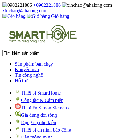
+0902221886
xinchao@ahalong.com
Giỏ hàng
Sản phẩm bán chạy
Khuyến mại
Tin công nghệ
Hỗ trợ
Thiết bị SmartHome
Công tắc & Cảm biến
Tbị điện Simon Siemens
Gia dụng đời sống
Dụng cụ phụ kiện
Thiết bị an ninh báo động
Đèn thông minh