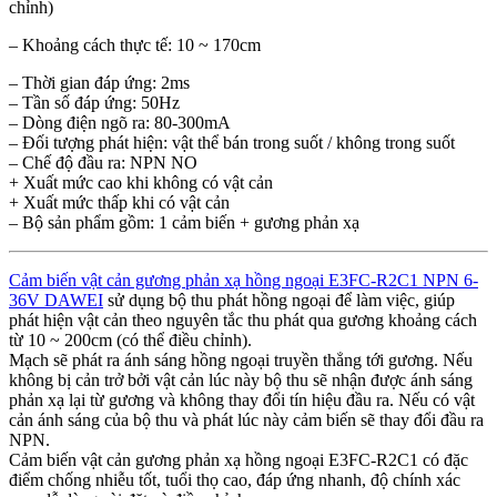
chỉnh)
– Khoảng cách thực tế: 10 ~ 170cm
– Thời gian đáp ứng: 2ms
– Tần số đáp ứng: 50Hz
– Dòng điện ngõ ra: 80-300mA
– Đối tượng phát hiện: vật thể bán trong suốt / không trong suốt
– Chế độ đầu ra: NPN NO
+ Xuất mức cao khi không có vật cản
+ Xuất mức thấp khi có vật cản
– Bộ sản phẩm gồm: 1 cảm biến + gương phản xạ
Cảm biến vật cản gương phản xạ hồng ngoại E3FC-R2C1 NPN 6-
36V DAWEI
sử dụng bộ thu phát hồng ngoại để làm việc, giúp
phát hiện vật cản theo nguyên tắc thu phát qua gương khoảng cách
từ 10 ~ 200cm (có thể điều chỉnh).
Mạch sẽ phát ra ánh sáng hồng ngoại truyền thẳng tới gương. Nếu
không bị cản trở bởi vật cản lúc này bộ thu sẽ nhận được ánh sáng
phản xạ lại từ gương và không thay đổi tín hiệu đầu ra. Nếu có vật
cản ánh sáng của bộ thu và phát lúc này cảm biến sẽ thay đổi đầu ra
NPN.
Cảm biến vật cản gương phản xạ hồng ngoại E3FC-R2C1 có đặc
điểm chống nhiễu tốt, tuổi thọ cao, đáp ứng nhanh, độ chính xác