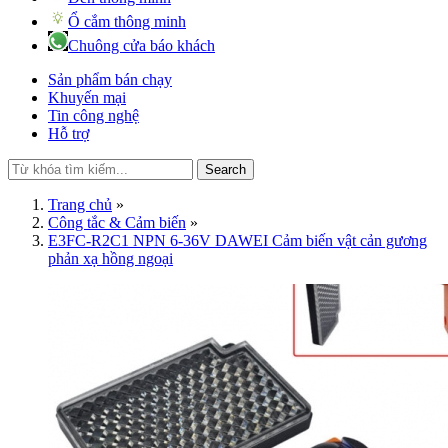
Ổ cắm thông minh
Chuông cửa báo khách
Sản phẩm bán chạy
Khuyến mại
Tin công nghệ
Hỗ trợ
Search
Trang chủ
»
Công tắc & Cảm biến
»
E3FC-R2C1 NPN 6-36V DAWEI Cảm biến vật cản gương
phản xạ hồng ngoại