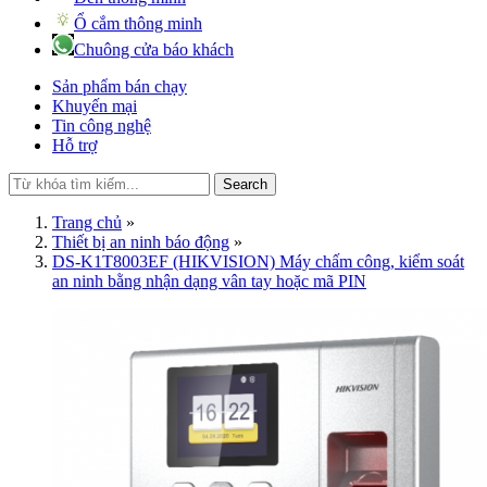
Ổ cắm thông minh
Chuông cửa báo khách
Sản phẩm bán chạy
Khuyến mại
Tin công nghệ
Hỗ trợ
Search
Trang chủ
»
Thiết bị an ninh báo động
»
DS-K1T8003EF (HIKVISION) Máy chấm công, kiểm soát
an ninh bằng nhận dạng vân tay hoặc mã PIN