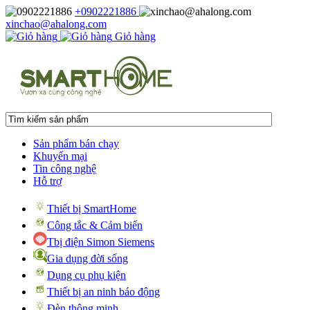
+0902221886
xinchao@ahalong.com
Giỏ hàng
Sản phẩm bán chạy
Khuyến mại
Tin công nghệ
Hỗ trợ
Thiết bị SmartHome
Công tắc & Cảm biến
Tbị điện Simon Siemens
Gia dụng đời sống
Dụng cụ phụ kiện
Thiết bị an ninh báo động
Đèn thông minh