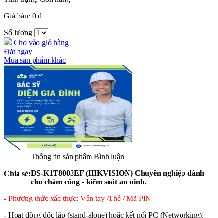
Giá bán:
0 đ
Số lượng
Cho vào giỏ hàng
Đặt ngay
Mua sản phẩm khác
Thông tin sản phẩm
Bình luận
DS-K1T8003EF (HIKVISION) Chuyên nghiệp dành
Chia sẻ:
cho chấm công - kiểm soát an ninh.
- Phương thức xác thực: Vân tay /Thẻ / Mã PIN
- Hoạt động độc lập (stand-alone) hoặc kết nối PC (Networking).