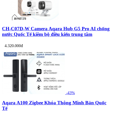
CH-C07D-W Camera Aqara Hub G5 Pro AI chống
nước Quốc Tế kiêm bộ điều kiển trung tâm
4.320.000đ
-43%
Aqara A100 Zigbee Khóa Thông Minh Bản Quốc
Tế