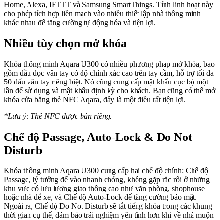
Home, Alexa, IFTTT và Samsung SmartThings. Tính linh hoạt này
cho phép tích hợp liền mạch vào nhiều thiết lập nhà thông minh
khác nhau để tăng cường tự động hóa và tiện lợi.
Nhiều tùy chọn mở khóa
Khóa thông minh Aqara U300 có nhiều phương pháp mở khóa, bao
gồm đầu đọc vân tay có độ chính xác cao trên tay cầm, hỗ trợ tối đa
50 dấu vân tay riêng biệt. Nó cũng cung cấp mật khẩu cục bộ một
lần để sử dụng và mật khẩu định kỳ cho khách. Bạn cũng có thể mở
khóa cửa bằng thẻ NFC Aqara, đây là một điều rất tiện lợi.
*Lưu ý: Thẻ NFC được bán riêng.
Chế độ Passage, Auto-Lock & Do Not
Disturb
Khóa thông minh Aqara U300 cung cấp hai chế độ chính: Chế độ
Passage, lý tưởng để vào nhanh chóng, không gặp rắc rối ở những
khu vực có lưu lượng giao thông cao như văn phòng, shophouse
hoặc nhà để xe, và Chế độ Auto-Lock để tăng cường bảo mật.
Ngoài ra, Chế độ Do Not Disturb sẽ tắt tiếng khóa trong các khung
thời gian cụ thể, đảm bảo trải nghiệm yên tĩnh hơn khi về nhà muộn