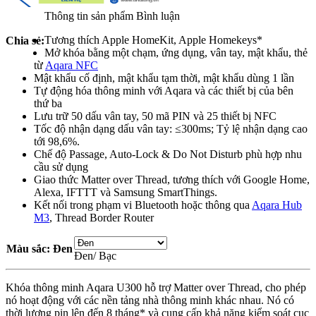
Thông tin sản phẩm
Bình luận
Tương thích Apple HomeKit, Apple Homekeys*
Chia sẻ:
Mở khóa bằng một chạm, ứng dụng, vân tay, mật khẩu, thẻ
từ
Aqara NFC
Mật khẩu cố định, mật khẩu tạm thời, mật khẩu dùng 1 lần
Tự động hóa thông minh với Aqara và các thiết bị của bên
thứ ba
Lưu trữ 50 dấu vân tay, 50 mã PIN và 25 thiết bị NFC
Tốc độ nhận dạng dấu vân tay: ≤300ms; Tỷ lệ nhận dạng cao
tới 98,6%.
Chế độ Passage, Auto-Lock & Do Not Disturb phù hợp nhu
cầu sử dụng
Giao thức Matter over Thread, tương thích với Google Home,
Alexa, IFTTT và Samsung SmartThings.
Kết nối trong phạm vi Bluetooth hoặc thông qua
Aqara Hub
M3
, Thread Border Router
Màu sắc
: Đen
Đen/ Bạc
Khóa thông minh Aqara U300 hỗ trợ Matter over Thread, cho phép
nó hoạt động với các nền tảng nhà thông minh khác nhau. Nó có
thời lượng pin lên đến 8 tháng* và cung cấp khả năng kiểm soát cục