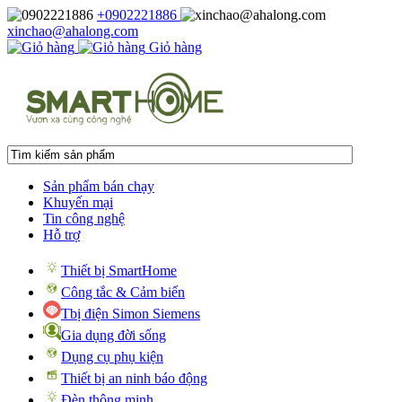
+0902221886
xinchao@ahalong.com
Giỏ hàng
Sản phẩm bán chạy
Khuyến mại
Tin công nghệ
Hỗ trợ
Thiết bị SmartHome
Công tắc & Cảm biến
Tbị điện Simon Siemens
Gia dụng đời sống
Dụng cụ phụ kiện
Thiết bị an ninh báo động
Đèn thông minh