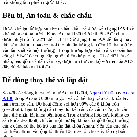
mà không làm phiền người khác.
Bền bỉ, An toàn & chắc chắn
Được chế tạo từ hợp kim kẽm chắc chắn và được xếp hạng IPX4 về
khả năng chống nước, Khóa Aqara U300 được thiết kế để chịu
được nhiệt độ từ -22°F đến 131°F. Sử dụng 4 pin AA dễ dàng thay
thế, sản phẩm tự hào có tuổi thọ pin ấn tượng lên đến 10 tháng (tùy
vào tần suất và mội trường). Trong trường hợp khẩn cấp, có sẵn hai
cổng USB-C để cung cấp nguồn điện dự phòng. Tất cả dữ liệu cá
nhân, bao gồm cả dấu vân tay, được lưu trữ cục bộ với mã hóa AES
đầy đủ để bảo mật tối đa.
Dễ dàng thay thế và lắp đặt
So với các dòng khóa lớn như Aqara D200i,
Aqara D100
hay
Aqara
A100
dòng Aqara U300 nhỏ gọn và có thể thay vào các khóa tay
nắm tròn có sẵn. U0 hoạt động với hơn 90% các ổ khóa tròn
(deadbolt). Bạn không cần thay đổi kết cấu của cánh cửa, chỉ cần
thay thế phần lõi khóa bên trong. Trong trường hợp cửa không có
sẵn khóa deadbolt, chỉ cần một thợ lắp khóa cửa gỗ thông thường
cũng cũng có thể hỗ trợ bạn lắp đặt khóa Aqara. Yêu cầu cửa dày
tối thiểu 38mm và rộng tối thiểu 10cm sẽ tốt cho việc lắp đặt sản
phẩm.