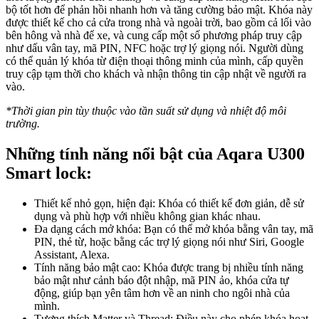
bộ tốt hơn để phản hồi nhanh hơn và tăng cường bảo mật. Khóa này
được thiết kế cho cả cửa trong nhà và ngoài trời, bao gồm cả lối vào
bên hông và nhà để xe, và cung cấp một số phương pháp truy cập
như dấu vân tay, mã PIN, NFC hoặc trợ lý giọng nói. Người dùng
có thể quản lý khóa từ điện thoại thông minh của mình, cấp quyền
truy cập tạm thời cho khách và nhận thông tin cập nhật về người ra
vào.
*Thời gian pin tùy thuộc vào tần suất sử dụng và nhiệt độ môi
trường.
Những tính năng nổi bật của Aqara U300
Smart lock:
Thiết kế nhỏ gọn, hiện đại: Khóa có thiết kế đơn giản, dễ sử
dụng và phù hợp với nhiều không gian khác nhau.
Đa dạng cách mở khóa: Bạn có thể mở khóa bằng vân tay, mã
PIN, thẻ từ, hoặc bằng các trợ lý giọng nói như Siri, Google
Assistant, Alexa.
Tính năng bảo mật cao: Khóa được trang bị nhiều tính năng
bảo mật như cảnh báo đột nhập, mã PIN ảo, khóa cửa tự
động, giúp bạn yên tâm hơn về an ninh cho ngôi nhà của
mình.
Tương thích Matter và Thread: Điều này cho phép khóa hoạt