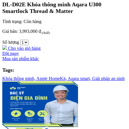
DL-D02E Khóa thông minh Aqara U300
Smartlock Thread & Matter
Tình trạng:
Còn hàng
Giá bán:
3,993,000 đ
/chiếc
Số lượng
Cho vào giỏ hàng
Đặt ngay
Mua sản phẩm khác
Tags:
Khóa thông minh,
Apple HomeKit,
Aqara smart,
Giải pháp an ninh