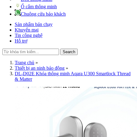
Ổ cắm thông minh
Chuông cửa báo khách
Sản phẩm bán chạy
Khuyến mại
Tin công nghệ
Hỗ trợ
Search
Trang chủ
»
Thiết bị an ninh báo động
»
DL-D02E Khóa thông minh Aqara U300 Smartlock Thread
& Matter