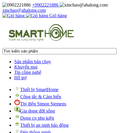
+0902221886
xinchao@ahalong.com
Giỏ hàng
Sản phẩm bán chạy
Khuyến mại
Tin công nghệ
Hỗ trợ
Thiết bị SmartHome
Công tắc & Cảm biến
Tbị điện Simon Siemens
Gia dụng đời sống
Dụng cụ phụ kiện
Thiết bị an ninh báo động
Đèn thông minh