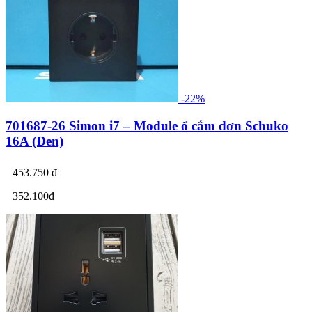
-22%
701687-26 Simon i7 – Module ổ cắm đơn Schuko
16A (Đen)
453.750 đ
352.100đ