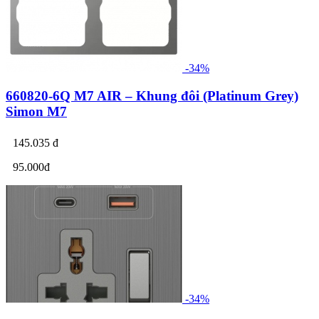
-34%
660820-6Q M7 AIR – Khung đôi (Platinum Grey)
Simon M7
145.035 đ
95.000đ
-34%