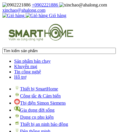
+0902221886
xinchao@ahalong.com
Giỏ hàng
Sản phẩm bán chạy
Khuyến mại
Tin công nghệ
Hỗ trợ
Thiết bị SmartHome
Công tắc & Cảm biến
Tbị điện Simon Siemens
Gia dụng đời sống
Dụng cụ phụ kiện
Thiết bị an ninh báo động
Đèn thông minh