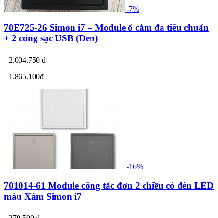
-7%
70E725-26 Simon i7 – Module ổ cắm đa tiêu chuẩn
+ 2 cổng sạc USB (Đen)
2.004.750 đ
1.865.100đ
-16%
701014-61 Module công tắc đơn 2 chiều có đèn LED
màu Xám Simon i7
379.500 đ