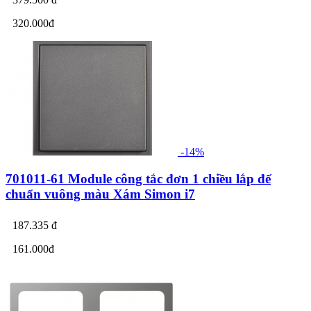
320.000đ
-14%
701011-61 Module công tắc đơn 1 chiều lắp đế
chuẩn vuông màu Xám Simon i7
187.335 đ
161.000đ