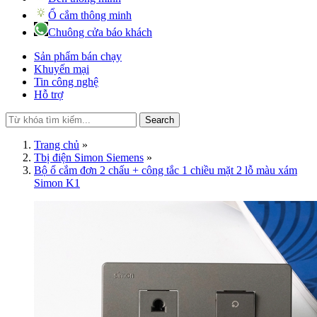
Ổ cắm thông minh
Chuông cửa báo khách
Sản phẩm bán chạy
Khuyến mại
Tin công nghệ
Hỗ trợ
Search
Trang chủ
»
Tbị điện Simon Siemens
»
Bộ ổ cắm đơn 2 chấu + công tắc 1 chiều mặt 2 lỗ màu xám
Simon K1