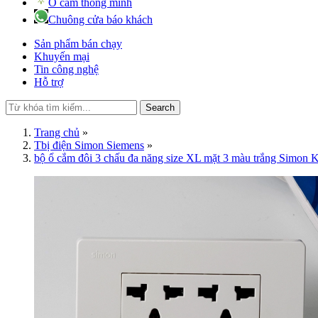
Ổ cắm thông minh
Chuông cửa báo khách
Sản phẩm bán chạy
Khuyến mại
Tin công nghệ
Hỗ trợ
Search
Trang chủ
»
Tbị điện Simon Siemens
»
bộ ổ cắm đôi 3 chấu đa năng size XL mặt 3 màu trắng Simon 