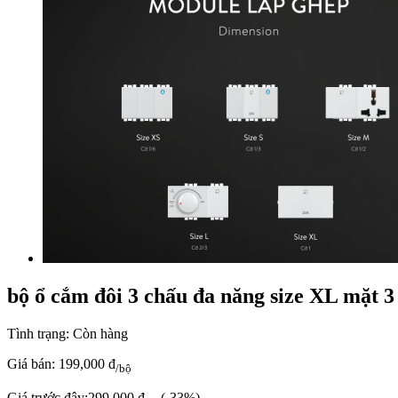
bộ ổ cắm đôi 3 chấu đa năng size XL mặt 
Tình trạng:
Còn hàng
Giá bán:
199,000 đ
/bộ
Giá trước đây:
299.000 đ
(-33%)