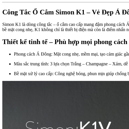
Công Tắc Ổ Cắm Simon K1 – Vẻ Đẹp Á Đ
Simon K1 là dòng công tắc – ổ cắm cao cấp mang đậm phong cách Á Đô
bề mặt cong nhẹ, K1 không chỉ là thiết bị điện mà còn là điểm nhấn n
Thiết kế tinh tế – Phù hợp mọi phong cách
Phong cách Á Đông: Mặt cong nhẹ, mềm mại, tạo cảm giác gần 
Màu sắc trung tính: 3 lựa chọn Trắng – Champagne – Xám, dễ d
Bề mặt xử lý cao cấp: Công nghệ bóng, phun mịn giúp chống b