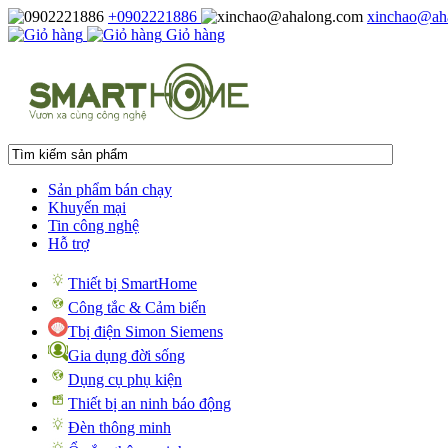
+0902221886
xinchao@ah
Giỏ hàng
Sản phẩm bán chạy
Khuyến mại
Tin công nghệ
Hỗ trợ
Thiết bị SmartHome
Công tắc & Cảm biến
Tbị điện Simon Siemens
Gia dụng đời sống
Dụng cụ phụ kiện
Thiết bị an ninh báo động
Đèn thông minh