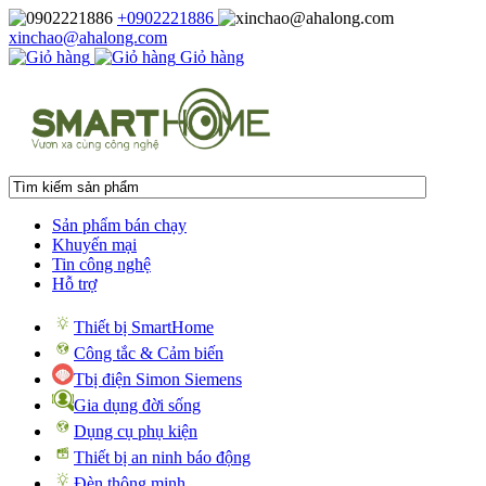
+0902221886
xinchao@ahalong.com
Giỏ hàng
Sản phẩm bán chạy
Khuyến mại
Tin công nghệ
Hỗ trợ
Thiết bị SmartHome
Công tắc & Cảm biến
Tbị điện Simon Siemens
Gia dụng đời sống
Dụng cụ phụ kiện
Thiết bị an ninh báo động
Đèn thông minh