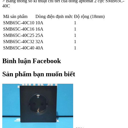
> Bảng thông số kĩ thuật chi tiết của dòng aptomat 2 cực SMB65C-
40C
Mã sản phẩm
Dòng điện định mức
Độ rộng (18mm)
SMB65C-40C10
10A
1
SMB65C-40C16
16A
1
SMB65C-40C25
25A
1
SMB65C-40C32
32A
1
SMB65C-40C40
40A
1
Bình luận Facebook
Sản phẩm bạn muốn biết