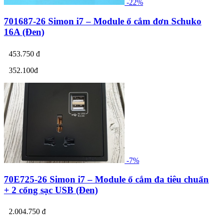
-22%
701687-26 Simon i7 – Module ổ cắm đơn Schuko
16A (Đen)
453.750 đ
352.100đ
-7%
70E725-26 Simon i7 – Module ổ cắm đa tiêu chuẩn
+ 2 cổng sạc USB (Đen)
2.004.750 đ