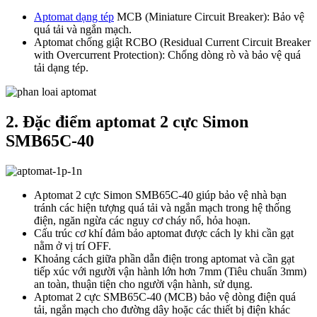
Aptomat dạng tép
MCB (Miniature Circuit Breaker): Bảo vệ
quá tải và ngắn mạch.
Aptomat chống giật RCBO (Residual Current Circuit Breaker
with Overcurrent Protection): Chống dòng rò và bảo vệ quá
tải dạng tép.
2. Đặc điểm aptomat 2 cực Simon
SMB65C-40
Aptomat 2 cực Simon SMB65C-40 giúp bảo vệ nhà bạn
tránh các hiện tượng quá tải và ngắn mạch trong hệ thống
điện, ngăn ngừa các nguy cơ cháy nổ, hỏa hoạn.
Cấu trúc cơ khí đảm bảo aptomat được cách ly khi cần gạt
nằm ở vị trí OFF.
Khoảng cách giữa phần dẫn điện trong aptomat và cần gạt
tiếp xúc với người vận hành lớn hơn 7mm (Tiêu chuẩn 3mm)
an toàn, thuận tiện cho người vận hành, sử dụng.
Aptomat 2 cực SMB65C-40 (MCB) bảo vệ dòng điện quá
tải, ngắn mạch cho đường dây hoặc các thiết bị điện khác