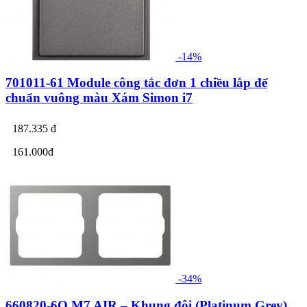
-14%
701011-61 Module công tắc đơn 1 chiều lắp đế
chuẩn vuông màu Xám Simon i7
187.335 đ
161.000đ
-34%
660820-6Q M7 AIR – Khung đôi (Platinum Grey)