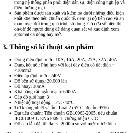
trong hệ thống phân phối điện dân sự, điện công nghiệp và
điện thương mại.
Sản phẩm được sản xuất và kiểm tra dưới những điều kiện
khắt khe theo tiêu chuẩn quốc tế, đem lại độ bền cao và an
toàn tuyệt đối trong quá trình sử dụng. Có cửa sổ hiện thị
on/off để người dùng dễ dàng quan sát và xác định xem
aptomat đã đóng hay mở.
3. Thông số kĩ thuật sản phẩm
Dòng điện định mức: 10A, 16A, 20A, 25A, 32A, 40A
Dạng kết nối: Phù hợp với loại dây điện có tiết diện =
<10mm2
Điện áp định mức: 240V
Độ bền sử dụng: 20.000 lần
Độ nhạy: 30mA
Khả năng cắt ngắn mạch: 6000A
Cấp độ giới hạn: 3
Nhiệt độ hoạt động: -5°C~40°C
Trở kháng nhiệt và ẩm: Loại 2 (55°C, độ ẩm 95%)
Đạt tiêu chuẩn: Tiêu chuẩn GB10963-2005, tiêu chuẩn
IEC61009-1, EN61009-1, chứng nhận CCC
Độ cao lắp đặt tối đa: <=2000m so với mực nước biển