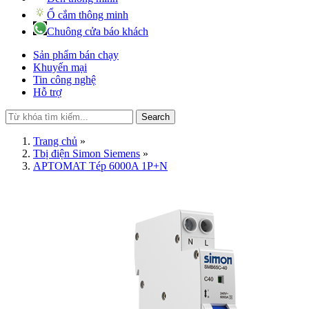
Ổ cắm thông minh
Chuông cửa báo khách
Sản phẩm bán chạy
Khuyến mại
Tin công nghệ
Hỗ trợ
Search
Trang chủ
»
Tbị điện Simon Siemens
»
APTOMAT Tép 6000A 1P+N