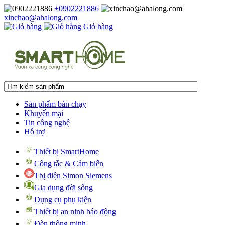
+0902221886
xinchao@ahalong.com
Giỏ hàng
Sản phẩm bán chạy
Khuyến mại
Tin công nghệ
Hỗ trợ
Thiết bị SmartHome
Công tắc & Cảm biến
Tbị điện Simon Siemens
Gia dụng đời sống
Dụng cụ phụ kiện
Thiết bị an ninh báo động
Đèn thông minh