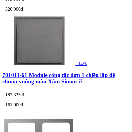
320.000đ
-14%
701011-61 Module công tắc đơn 1 chiều lắp đế
chuẩn vuông màu Xám Simon i7
187.335 đ
161.000đ