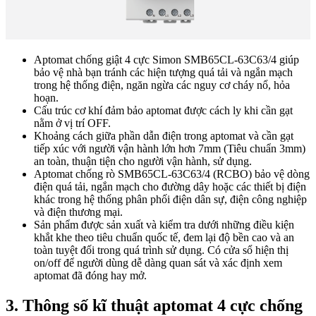
Aptomat chống giật 4 cực Simon SMB65CL-63C63/4 giúp
bảo vệ nhà bạn tránh các hiện tượng quá tải và ngắn mạch
trong hệ thống điện, ngăn ngừa các nguy cơ cháy nổ, hỏa
hoạn.
Cấu trúc cơ khí đảm bảo aptomat được cách ly khi cần gạt
nằm ở vị trí OFF.
Khoảng cách giữa phần dẫn điện trong aptomat và cần gạt
tiếp xúc với người vận hành lớn hơn 7mm (Tiêu chuẩn 3mm)
an toàn, thuận tiện cho người vận hành, sử dụng.
Aptomat chống rò SMB65CL-63C63/4 (RCBO) bảo vệ dòng
điện quá tải, ngắn mạch cho đường dây hoặc các thiết bị điện
khác trong hệ thống phân phối điện dân sự, điện công nghiệp
và điện thương mại.
Sản phẩm được sản xuất và kiểm tra dưới những điều kiện
khắt khe theo tiêu chuẩn quốc tế, đem lại độ bền cao và an
toàn tuyệt đối trong quá trình sử dụng. Có cửa sổ hiện thị
on/off để người dùng dễ dàng quan sát và xác định xem
aptomat đã đóng hay mở.
3. Thông số kĩ thuật aptomat 4 cực chống