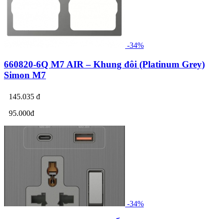
-34%
660820-6Q M7 AIR – Khung đôi (Platinum Grey)
Simon M7
145.035 đ
95.000đ
-34%