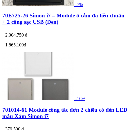
-7%
70E725-26 Simon i7 – Module ổ cắm đa tiêu chuẩn
+ 2 cổng sạc USB (Đen)
2.004.750 đ
1.865.100đ
-16%
701014-61 Module công tắc đơn 2 chiều có đèn LED
màu Xám Simon i7
379.500 đ