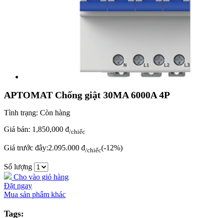
APTOMAT Chống giật 30MA 6000A 4P
Tình trạng:
Còn hàng
Giá bán:
1,850,000 đ
/chiếc
Giá trước đây:
2.095.000 đ
(-12%)
/chiếc
Số lượng
Cho vào giỏ hàng
Đặt ngay
Mua sản phẩm khác
Tags: