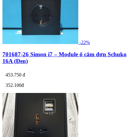
-22%
701687-26 Simon i7 – Module ổ cắm đơn Schuko
16A (Đen)
453.750 đ
352.100đ