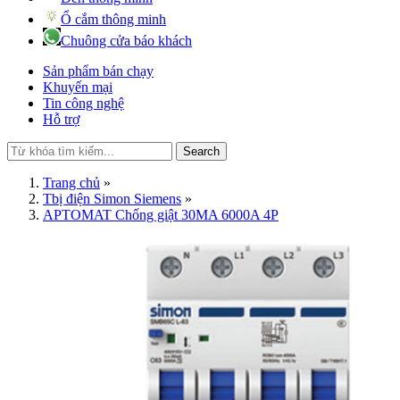
Ổ cắm thông minh
Chuông cửa báo khách
Sản phẩm bán chạy
Khuyến mại
Tin công nghệ
Hỗ trợ
Search
Trang chủ
»
Tbị điện Simon Siemens
»
APTOMAT Chống giật 30MA 6000A 4P