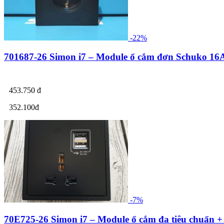
-22%
701687-26 Simon i7 – Module ổ cắm đơn Schuko 16A
453.750 đ
352.100đ
-7%
70E725-26 Simon i7 – Module ổ cắm đa tiêu chuẩn +