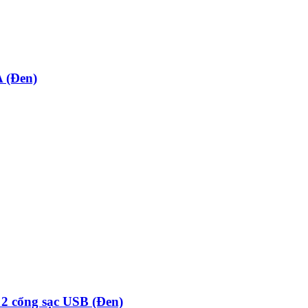
 (Đen)
 2 cổng sạc USB (Đen)