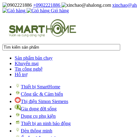
+0902221886
xinchao@ah
Giỏ hàng
Sản phẩm bán chạy
Khuyến mại
Tin công nghệ
Hỗ trợ
Thiết bị SmartHome
Công tắc & Cảm biến
Tbị điện Simon Siemens
Gia dụng đời sống
Dụng cụ phụ kiện
Thiết bị an ninh báo động
Đèn thông minh