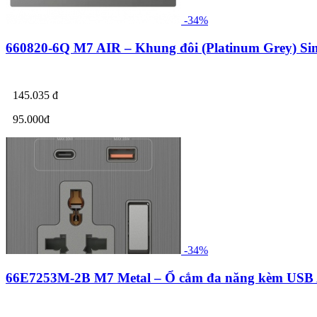
-34%
660820-6Q M7 AIR – Khung đôi (Platinum Grey) S
145.035 đ
95.000đ
-34%
66E7253M-2B M7 Metal – Ổ cắm đa năng kèm USB 