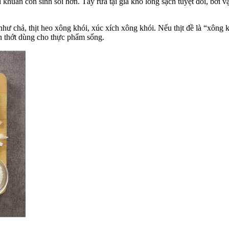
i khuẩn còn sinh sôi hơn. Tẩy rửa tại gia khó lòng sạch tuyệt đối, bởi
 như chả, thịt heo xông khói, xúc xích xông khói. Nếu thịt đề là “xông 
n thớt dùng cho thực phẩm sống.