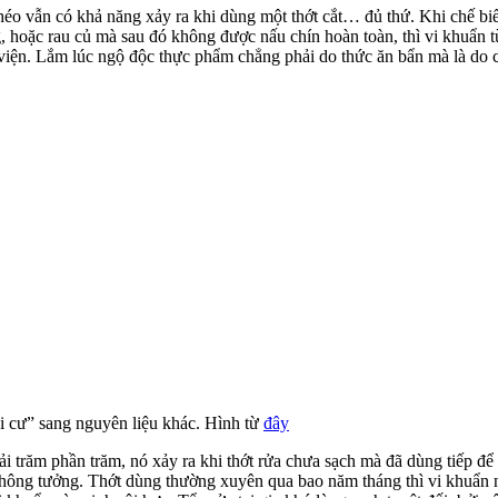
vẫn có khả năng xảy ra khi dùng một thớt cắt… đủ thứ. Khi chế biến th
sống, hoặc rau củ mà sau đó không được nấu chín hoàn toàn, thì vi khuẩ
iện. Lắm lúc ngộ độc thực phẩm chẳng phải do thức ăn bẩn mà là do ch
“di cư” sang nguyên liệu khác. Hình từ
đây
i trăm phần trăm, nó xảy ra khi thớt rửa chưa sạch mà đã dùng tiếp đ
n không tưởng. Thớt dùng thường xuyên qua bao năm tháng thì vi khuẩn nó