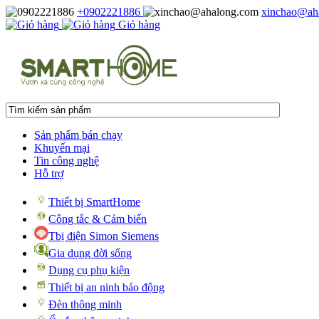
+0902221886
xinchao@ah
Giỏ hàng
Sản phẩm bán chạy
Khuyến mại
Tin công nghệ
Hỗ trợ
Thiết bị SmartHome
Công tắc & Cảm biến
Tbị điện Simon Siemens
Gia dụng đời sống
Dụng cụ phụ kiện
Thiết bị an ninh báo động
Đèn thông minh