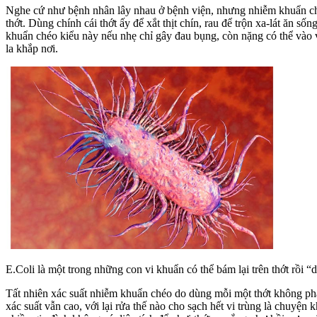
Nghe cứ như bệnh nhân lây nhau ở bệnh viện, nhưng nhiễm khuẩn chéo 
thớt. Dùng chính cái thớt ấy để xắt thịt chín, rau để trộn xa-lát ăn 
khuẩn chéo kiểu này nếu nhẹ chỉ gây đau bụng, còn nặng có thể vào v
la khắp nơi.
E.Coli là một trong những con vi khuẩn có thể bám lại trên thớt rồi 
Tất nhiên xác suất nhiễm khuẩn chéo do dùng mỗi một thớt không phả
xác suất vẫn cao, với lại rửa thế nào cho sạch hết vi trùng là chuyệ