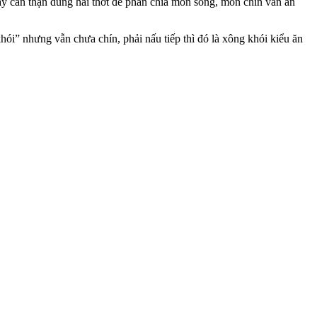
 vậy cẩn thận dùng hai thớt để phân chia món sống, món chín vẫn an
khói” nhưng vẫn chưa chín, phải nấu tiếp thì đó là xông khói kiểu ăn