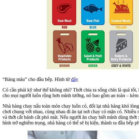
“Bảng màu” cho đầu bếp. Hình từ
đây
Có cần phải kỹ như thế không nhỉ? Thớt chia ra sống chín là quá tốt
cho mọi người luôn rộng hơn mình tưởng, nó bao gồm an toàn – kèm t
Nhà hàng chay nấu toàn món chay luôn có, đổi lại nhà hàng khó lòng
chơi chung với nhau, cùng nhau đi ăn tại nơi chay có mặn có. Nhiều nh
và thớt cắt bánh cắt phó mát. Nếu người ăn chay biết mình dùng thớt x
hình trở nghiêm trọng, nhà hàng có thể sẽ bị kiện, thành ra đầu bếp ph