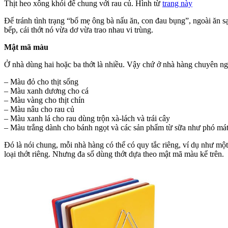
Thịt heo xông khói để chung với rau củ. Hình từ
trang này
Để tránh tình trạng “bố mẹ ông bà nấu ăn, con đau bụng”, ngoài ăn s
bếp, cái thớt nó vừa dơ vừa trao nhau vi trùng.
Mật mã màu
Ở nhà dùng hai hoặc ba thớt là nhiều. Vậy chứ ở nhà hàng chuyên nghi
– Màu đỏ cho thịt sống
– Màu xanh dương cho cá
– Màu vàng cho thịt chín
– Màu nâu cho rau củ
– Màu xanh lá cho rau dùng trộn xà-lách và trái cây
– Màu trắng dành cho bánh ngọt và các sản phẩm từ sữa như phó mát
Đó là nói chung, mỗi nhà hàng có thể có quy tắc riêng, ví dụ như một
loại thớt riêng. Nhưng đa số dùng thớt dựa theo mật mã màu kể trên.