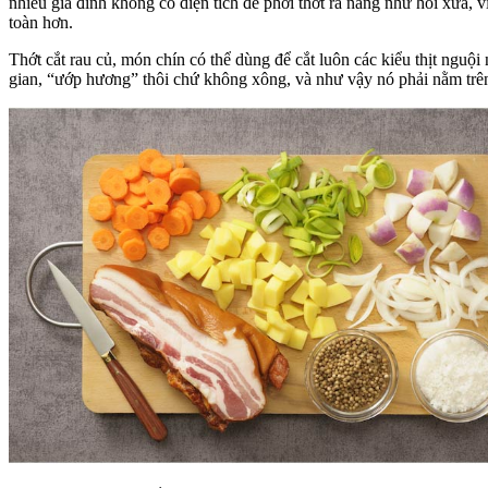
nhiều gia đình không có diện tích để phơi thớt ra nắng như hồi xưa, v
toàn hơn.
Thớt cắt rau củ, món chín có thể dùng để cắt luôn các kiểu thịt nguội
gian, “ướp hương” thôi chứ không xông, và như vậy nó phải nằm trê