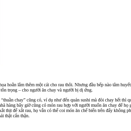
, họa hoằn lắm thêm một cái cho rau thôi. Nhưng đầu bếp nào tâm huyết
ôn trọng – cho người ăn chay và người bị dị ứng.
 “thuần chay” cũng có, ví dụ như đến quán sushi mà đòi chay hết thì 
à hàng bây giờ cũng có món rau hợp với người muốn ăn chay để họ gọi ri
ắt thịt để xắt rau, họ vẫn có thể coi món ăn chế biến trên đấy không p
ải thật cẩn thận.