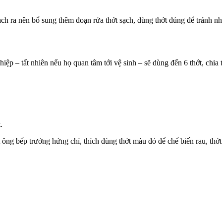
ạch ra nên bổ sung thêm đoạn rửa thớt sạch, dùng thớt đúng để tránh n
ệp – tất nhiên nếu họ quan tâm tới vệ sinh – sẽ dùng đến 6 thớt, chia
.
 ông bếp trưởng hứng chí, thích dùng thớt màu đỏ để chế biến rau, thớt