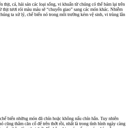
ịt, cá, hải sản các loại sống, vi khuẩn từ chúng có thể bám lại trên
n từ thịt tươi rói màu máu sẽ “chuyển giao” sang các món khác. Nhiễm
úng ta xử lý, chế biến nó trong môi trường kém vệ sinh, vi trùng lân
ể chế biến những món đã chín hoặc không nấu chín hẳn. Tuy nhiên
 cũng thâm căn cố đế trên thớt rồi, nhất là trong tình hình ngày càng